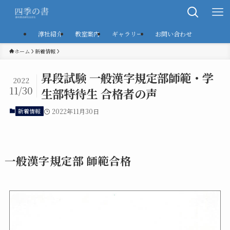
淳社紹介
教室案内
ギャラリー
お問い合わせ
ホーム
新着情報
昇段試験 一般漢字規定部師範・学
2022
11/30
生部特待生 合格者の声
新着情報
2022年11月30日
一般漢字規定部 師範合格